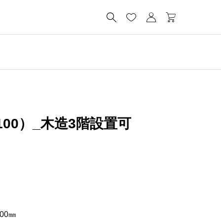




,100）_木造3階設置可
00㎜