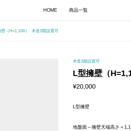
HOME
商品一覧
擁壁（H=1,100）_木造3階設置可
木造3階設置可
L型擁壁（H=1
¥
20,000
L型擁壁
地盤面～擁壁天端高さ＝1,1