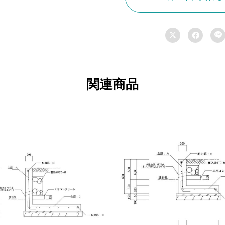
壁
（H=1,100）
_



木
造
3
関連商品
階
設
置
可
個