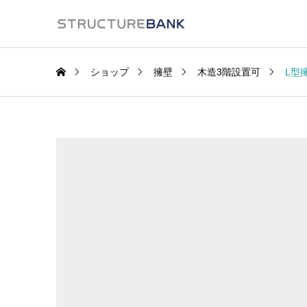
ショップ
擁壁
木造3階設置可
L型