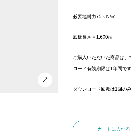
必要地耐力75ｋN/㎡
底板長さ＝1,600㎜
ご購入いただいた商品は、
ロード有効期限は1年間で

ダウンロード回数は1回の
L
型
擁
カートに入れる