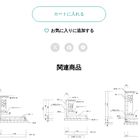
L
型
カートに入れる
擁
壁
お気に入りに追加する
（H=1,100）


_

木
造
関連商品
2
階/
フ
ェ
ン
ス
設
置