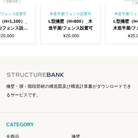
可
個
/フェンス設置可
木造平屋/フェンス設置可
木造平屋/フェ
H=1,100）_
L型擁壁（H=800）_木
L型擁壁（H=1
/フェンス設置
造平屋/フェンス設置可
木造平屋/フ
可
可
20,000
¥
20,000
¥
20,0
擁壁・塀・階段部材の構造図及び構造計算書がダウンロードでき
るサービスです。
CATEGORY
全商品
擁壁