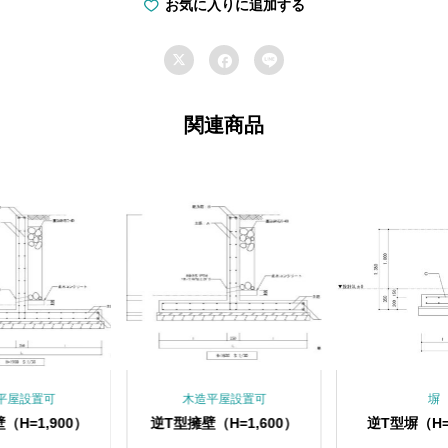
塀
お気に入りに追加する
（H=1,500）


個

関連商品
平屋設置可
木造平屋設置可
塀
（H=1,900）
逆T型擁壁（H=1,600）
逆T型塀（H=