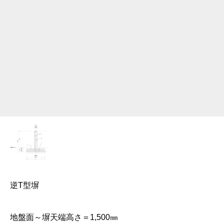
逆T型塀
地盤面～塀天端高さ＝1,500㎜